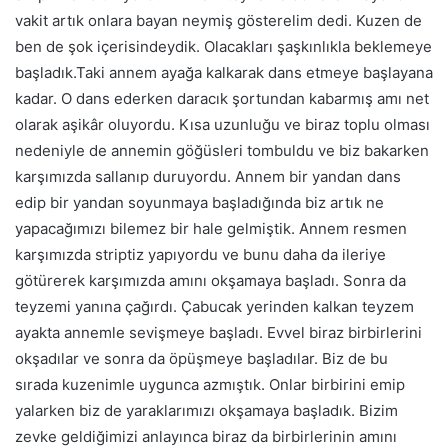
vakit artık onlara bayan neymiş gösterelim dedi. Kuzen de
ben de şok içerisindeydik. Olacakları şaşkınlıkla beklemeye
başladık.Taki annem ayağa kalkarak dans etmeye başlayana
kadar. O dans ederken daracık şortundan kabarmış amı net
olarak aşikâr oluyordu. Kısa uzunluğu ve biraz toplu olması
nedeniyle de annemin göğüsleri tombuldu ve biz bakarken
karşımızda sallanıp duruyordu. Annem bir yandan dans
edip bir yandan soyunmaya başladığında biz artık ne
yapacağımızı bilemez bir hale gelmiştik. Annem resmen
karşımızda striptiz yapıyordu ve bunu daha da ileriye
götürerek karşımızda amını okşamaya başladı. Sonra da
teyzemi yanına çağırdı. Çabucak yerinden kalkan teyzem
ayakta annemle sevişmeye başladı. Evvel biraz birbirlerini
okşadılar ve sonra da öpüşmeye başladılar. Biz de bu
sırada kuzenimle uygunca azmıştık. Onlar birbirini emip
yalarken biz de yaraklarımızı okşamaya başladık. Bizim
zevke geldiğimizi anlayınca biraz da birbirlerinin amını