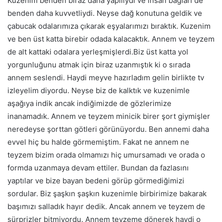
Kuzenim benden biraz daha yapılıydı ve insan bağları de
benden daha kuvvetliydi. Neyse dağ konutuna geldik ve
çabucak odalarımıza çıkarak eşyalarımızı bıraktık. Kuzenim
ve ben üst katta birebir odada kalacaktık. Annem ve teyzem
de alt kattaki odalara yerleşmişlerdi.Biz üst katta yol
yorgunluğunu atmak için biraz uzanmıştık ki o sırada
annem seslendi. Haydi meyve hazırladım gelin birlikte tv
izleyelim diyordu. Neyse biz de kalktık ve kuzenimle
aşağıya indik ancak indiğimizde de gözlerimize
inanamadık. Annem ve teyzem minicik birer şort giymişler
neredeyse şorttan götleri görünüyordu. Ben annemi daha
evvel hiç bu halde görmemiştim. Fakat ne annem ne
teyzem bizim orada olmamızı hiç umursamadı ve orada o
formda uzanmaya devam ettiler. Bundan da fazlasını
yaptılar ve bize bayan bedeni görüp görmediğimizi
sordular. Biz şaşkın şaşkın kuzenimle birbirimize bakarak
başımızı salladık hayır dedik. Ancak annem ve teyzem de
sürprizler bitmiyordu. Annem teyzeme dönerek haydi o