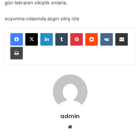
gün tekraren sikiştik onlarla.
soyunma odasında azgın sikiş izle
LinkedIn
Tumblr
Pinterest
Reddit
VKontakte
E-Posta ile paylaş
Yazdır
admin
Web
sitesi