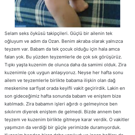
Selam seks öyküsü takipçileri. Güçlü bir ailenin tek
oğluyum ve adım da Ozan. Benim akraba olarak yalnızca
teyzem var. Babam da tek çocuk olduğu için hala amca
falan yok. Bu yüzden teyzemlerle de çok sık görüşürüz.
Tıpkı yaşta kuzenim de olunca daha da samimi olduk. Zira
kuzenimle çok uygun anlaşıyoruz. Neyse her hafta sonu
ailem ve teyzemlerle birlikte babama ilişkin olan dağ
meskenine sarfiyat orada keyifli vakit geçirirdik. Lakin en
son gideceğimiz hafta sonunda babam ve eniştem bize
katılmadı. Zira babamın işleri ağırdı o gelmeyince ben
sıkılırım diyerek eniştem de gelmedi. Bizde annem ben
teyzem ve kuzenim birlikte gitmeye karar verdik. O vakitler
yaşımızın da verdiği bir güçle yerimizde duramıyorduk.