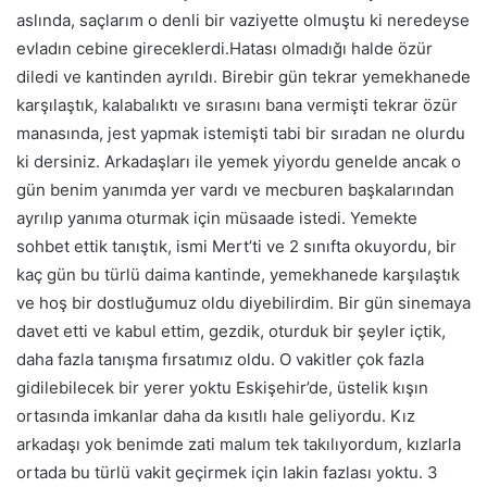
aslında, saçlarım o denli bir vaziyette olmuştu ki neredeyse
evladın cebine gireceklerdi.Hatası olmadığı halde özür
diledi ve kantinden ayrıldı. Birebir gün tekrar yemekhanede
karşılaştık, kalabalıktı ve sırasını bana vermişti tekrar özür
manasında, jest yapmak istemişti tabi bir sıradan ne olurdu
ki dersiniz. Arkadaşları ile yemek yiyordu genelde ancak o
gün benim yanımda yer vardı ve mecburen başkalarından
ayrılıp yanıma oturmak için müsaade istedi. Yemekte
sohbet ettik tanıştık, ismi Mert’ti ve 2 sınıfta okuyordu, bir
kaç gün bu türlü daima kantinde, yemekhanede karşılaştık
ve hoş bir dostluğumuz oldu diyebilirdim. Bir gün sinemaya
davet etti ve kabul ettim, gezdik, oturduk bir şeyler içtik,
daha fazla tanışma fırsatımız oldu. O vakitler çok fazla
gidilebilecek bir yerer yoktu Eskişehir’de, üstelik kışın
ortasında imkanlar daha da kısıtlı hale geliyordu. Kız
arkadaşı yok benimde zati malum tek takılıyordum, kızlarla
ortada bu türlü vakit geçirmek için lakin fazlası yoktu. 3