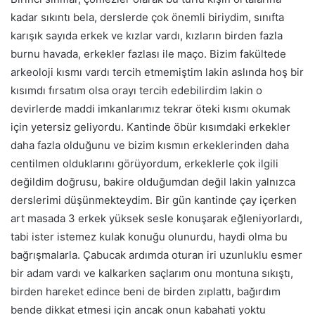
kadar sıkıntı bela, derslerde çok önemli biriydim, sınıfta
karışık sayıda erkek ve kızlar vardı, kızların birden fazla
burnu havada, erkekler fazlası ile maço. Bizim fakültede
arkeoloji kısmı vardı tercih etmemiştim lakin aslında hoş bir
kısımdı fırsatım olsa orayı tercih edebilirdim lakin o
devirlerde maddi imkanlarımız tekrar öteki kısmı okumak
için yetersiz geliyordu. Kantinde öbür kısımdaki erkekler
daha fazla olduğunu ve bizim kısmın erkeklerinden daha
centilmen olduklarını görüyordum, erkeklerle çok ilgili
değildim doğrusu, bakire olduğumdan değil lakin yalnızca
derslerimi düşünmekteydim. Bir gün kantinde çay içerken
art masada 3 erkek yüksek sesle konuşarak eğleniyorlardı,
tabi ister istemez kulak konuğu olunurdu, haydi olma bu
bağrışmalarla. Çabucak ardımda oturan iri uzunluklu esmer
bir adam vardı ve kalkarken saçlarım onu montuna sıkıştı,
birden hareket edince beni de birden zıplattı, bağırdım
bende dikkat etmesi için ancak onun kabahati yoktu