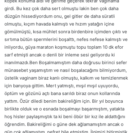
köpek konuma aldı ve gerime geçerek tekrar vaginama
girdi. Bu kez çok daha sert olmuştu lakin ben çok daha
düzgün hissediyordum onu, gel gitler de daha süratli
olmuştu, kıçım havada kalmıştı ve hızım yatağın içine
gömülmüştü, kısa mühlet sonra birdenbire içimden çıktı ve
sırtıma bütün spermlerini boşalttı, nefes nefese kalmıştı ve
inliyordu, güya maraton koşmuştu topu toplam 10 dk efor
sarf etmişti ancak o denli bir inleme sesi geliyordu ki
inanılmazdı.Ben Boşalmamıştım daha doğrusu birinci sefer
münasebet yaşamıştım ve nasıl boşalacağımı bilmiyordum,
üstelik vaginam biraz kanlı olmuştu, kalkım ve temizlenmek
için banyoya gittim. Mert yatmıştı, mışıl mışıl uyuyordu,
öptüm ve gözünü açtı bana sarıldı biraz onun kollarında
yattım. Özür diledi benim bakireliğim için. Bir yıl boyunca
birlikte olduk ve o esnada boşalmayı başarmıştım, yatakta
hoş hisler paylaşmıştık ta ki beni öbür bir kız ile aldattığını
öğrendim. Bakireliğimi o güne dek ağlamamıştım ancak o
gün çok ağlamıştım, nefret bile etmiştim. İlgimizi bitirmiştik