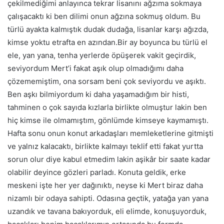
çekilmediğimi anlayınca tekrar lisanını ağzıma sokmaya
çalışacaktı ki ben dilimi onun ağzına sokmuş oldum. Bu
türlü ayakta kalmıştık dudak dudağa, lisanlar karşı ağızda,
kimse yoktu etrafta en azından.Bir ay boyunca bu türlü el
ele, yan yana, tenha yerlerde öpüşerek vakit geçirdik,
seviyordum Mert’i fakat aşık olup olmadığımı daha
çözememiştim, ona sorsam beni çok seviyordu ve aşıktı.
Ben aşkı bilmiyordum ki daha yaşamadığım bir histi,
tahminen o çok sayıda kızlarla birlikte olmuştur lakin ben
hiç kimse ile olmamıştım, gönlümde kimseye kaymamıştı.
Hafta sonu onun konut arkadaşları memleketlerine gitmişti
ve yalnız kalacaktı, birlikte kalmayı teklif etti fakat yurtta
sorun olur diye kabul etmedim lakin aşikâr bir saate kadar
olabilir deyince gözleri parladı. Konuta geldik, erke
meskeni işte her yer dağınıktı, neyse ki Mert biraz daha
nizamlı bir odaya sahipti. Odasına geçtik, yatağa yan yana
uzandık ve tavana bakıyorduk, eli elimde, konuşuyorduk,