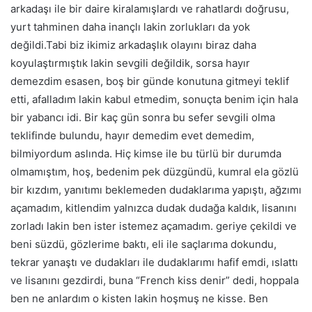
arkadaşı ile bir daire kiralamışlardı ve rahatlardı doğrusu,
yurt tahminen daha inançlı lakin zorlukları da yok
değildi.Tabi biz ikimiz arkadaşlık olayını biraz daha
koyulaştırmıştık lakin sevgili değildik, sorsa hayır
demezdim esasen, boş bir günde konutuna gitmeyi teklif
etti, afalladım lakin kabul etmedim, sonuçta benim için hala
bir yabancı idi. Bir kaç gün sonra bu sefer sevgili olma
teklifinde bulundu, hayır demedim evet demedim,
bilmiyordum aslında. Hiç kimse ile bu türlü bir durumda
olmamıştım, hoş, bedenim pek düzgündü, kumral ela gözlü
bir kızdım, yanıtımı beklemeden dudaklarıma yapıştı, ağzımı
açamadım, kitlendim yalnızca dudak dudağa kaldık, lisanını
zorladı lakin ben ister istemez açamadım. geriye çekildi ve
beni süzdü, gözlerime baktı, eli ile saçlarıma dokundu,
tekrar yanaştı ve dudakları ile dudaklarımı hafif emdi, ıslattı
ve lisanını gezdirdi, buna “French kiss denir” dedi, hoppala
ben ne anlardım o kisten lakin hoşmuş ne kisse. Ben