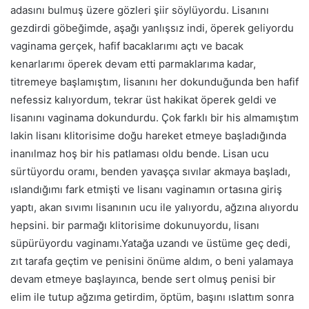
adasını bulmuş üzere gözleri şiir söylüyordu. Lisanını
gezdirdi göbeğimde, aşağı yanlışsız indi, öperek geliyordu
vaginama gerçek, hafif bacaklarımı açtı ve bacak
kenarlarımı öperek devam etti parmaklarıma kadar,
titremeye başlamıştım, lisanını her dokunduğunda ben hafif
nefessiz kalıyordum, tekrar üst hakikat öperek geldi ve
lisanını vaginama dokundurdu. Çok farklı bir his almamıştım
lakin lisanı klitorisime doğu hareket etmeye başladığında
inanılmaz hoş bir his patlaması oldu bende. Lisan ucu
sürtüyordu oramı, benden yavaşça sıvılar akmaya başladı,
ıslandığımı fark etmişti ve lisanı vaginamın ortasına giriş
yaptı, akan sıvımı lisanının ucu ile yalıyordu, ağzına alıyordu
hepsini. bir parmağı klitorisime dokunuyordu, lisanı
süpürüyordu vaginamı.Yatağa uzandı ve üstüme geç dedi,
zıt tarafa geçtim ve penisini önüme aldım, o beni yalamaya
devam etmeye başlayınca, bende sert olmuş penisi bir
elim ile tutup ağzıma getirdim, öptüm, başını ıslattım sonra