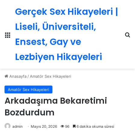
Gerçek Sex Hikayeleri |
Liseli, Üniversiteli,
Menü
Ar
Ensest, Gay ve
Lezbiyen Hikayeleri
Anasayfa
/
Amatör Sex Hikayeleri
Amatör Sex Hikayeleri
Arkadaşıma Bekaretimi
Bozdurdum
admin
Mayıs 20, 2026
96
6 dakika okuma süresi