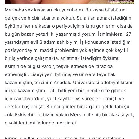
Merhaba sex kıssaları okuyucularım..Bu kıssa büsbütün
gerçek ve hiçbir abartma yoktur. Şu an anlatmak istediğim
öykümü her ne kadar o periyot için sıkıntı günlerim olsa da
bu gün bazen yeterli ki yaşanmış diyorum. İsmimMeral, 27
yaşındayım evli 3 adam sahibiyim. İş konusunda istediğim
pozisyondayım, maddi problemim yok eşimde çok keyifli
bir iş yerinde çalışmakta. anlatmak istediğim öykümü
eşimin de bilgisi vardır, teşvik etmese de itiraz da
etmemiştir. Liseyi yeni bitirmiş ve üniversiteye hak
kazanmıştım, tercihim Anadolu Üniversitesi edebiyat kısmı
idi ve kazanmıştım. Tatil bitti yeni bir memlekete gitmek
için can atıyordum, yurt kayıtları vs süreçler bitmişti ve
dersler başlamıştı. Birinci günler biraz garip geldi, tabi şu
anki Eskişehir ile bizim vaktin Mersini ile hiç bir alakası yok,
o vakitler ismi üstünde mersin di.
Birinci sınıflar, çömezler olarak bu türlü kışın ortalarına