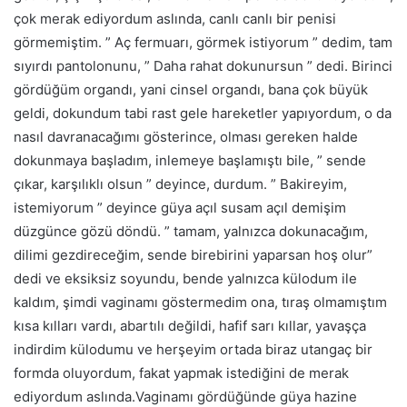
çok merak ediyordum aslında, canlı canlı bir penisi
görmemiştim. ” Aç fermuarı, görmek istiyorum ” dedim, tam
sıyırdı pantolonunu, ” Daha rahat dokunursun ” dedi. Birinci
gördüğüm organdı, yani cinsel organdı, bana çok büyük
geldi, dokundum tabi rast gele hareketler yapıyordum, o da
nasıl davranacağımı gösterince, olması gereken halde
dokunmaya başladım, inlemeye başlamıştı bile, ” sende
çıkar, karşılıklı olsun ” deyince, durdum. ” Bakireyim,
istemiyorum ” deyince güya açıl susam açıl demişim
düzgünce gözü döndü. ” tamam, yalnızca dokunacağım,
dilimi gezdireceğim, sende birebirini yaparsan hoş olur”
dedi ve eksiksiz soyundu, bende yalnızca külodum ile
kaldım, şimdi vaginamı göstermedim ona, tıraş olmamıştım
kısa kılları vardı, abartılı değildi, hafif sarı kıllar, yavaşça
indirdim külodumu ve herşeyim ortada biraz utangaç bir
formda oluyordum, fakat yapmak istediğini de merak
ediyordum aslında.Vaginamı gördüğünde güya hazine