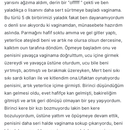
yarısını ağzıma aldım, derin bir “offfff ” çekti ve ben
yaladıkça o lisanını daha sert sürtmeye başladı vaginama.
Bu türlü 5 dk birbirimizi yaladık fakat ben dayanamıyordum
o denli sıvı akıyordu ki vaginamdan, münasebete hazırdım
aslında. Parmağını hafif soktu amıma ve gel gitler yaptı,
yeterlice ateşledi beni ve artık ne olursa olsun dercesine,
kalktım oun tarafına döndüm. Öpmeye başladım onu ve
penisini yavaşça vaginama doğrulttum, ucu içine girmek
üzereydi ve yavaşça üstüne oturdum, ucu bile beni
yırtmıştı, acıtmıştı ve bırakmak üzereyken, Mert beni sıkı
sıkı sardı kolları ile ve kitlendim ona.Ufaktan oynatıyordu
penisini, artık yeterlice içime girmişti. Birinci düşündüğüm
kan gelmesi oldu, evet hafifçe kan gelmişti, bakireliğim
gitmişti ve artık geri dönüşü olmayan bir şey yaşıyordum.
Birinci kere bir kızı bozmuyordu lakin ben kere
bozuluyordum, üstüne yattım ve öpüşmeye devam ettik,
penisini daha seri halde vaginama sokup çıkarıyordu, beni