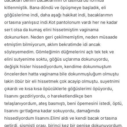
bacakları benim bacaklarımın ortasında bu formda
kitlenmiştik. Bana döndü ve öpüşmeye başladık, eli
göğüslerime indi, daha aşağı hakikat indi, bacaklarımın
ortasına yanlışsız indi.Kot pantolonum vardı her ne kadar
sert olsa da kumaş elini hissetmiştim vaginama
dokunurken. Neden geri çekilmemiştim, neden müsaade
etmiştim bilmiyorum, aklım bekratimde idi ancak
söyleyemedim. Gömleğimin düğmelerini açtı tek tek ve
elini sutyenime soktu, göğüs uçlarıma dokunuyordu,
değişik hisler hissediyordum, kendime dokunmuştum
öncelerden hatta vaginama bile dokunmuşluğum olmuştu
lakin öbür bir eli hissetmek çok acayip olmuştu. suyetnimi
çıkardı ve kısa kısa öpücüklerle göğüslerimi öpüyordu,
lisanını gezdiriyordu, o hareketlendikçe ben
telaşlanıyordum, ateş basmıştı, beni öpemesini istedi, öptü,
lisanını gırtlağıma kadar sokuyordu, damağımda
hissediyordum lisanını.Elimi aldı ve kendi bacak ortasına
getirdi, şişmişti orası, birinci kez bir penise dokunuyordum,