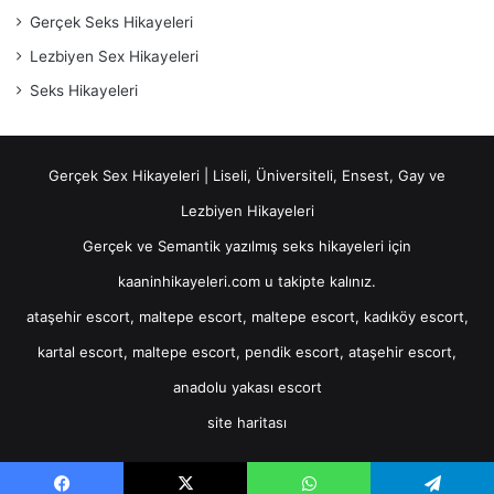
Gerçek Seks Hikayeleri
Lezbiyen Sex Hikayeleri
Seks Hikayeleri
Gerçek Sex Hikayeleri | Liseli, Üniversiteli, Ensest, Gay ve
Lezbiyen Hikayeleri
Gerçek ve Semantik yazılmış seks hikayeleri için
kaaninhikayeleri.com u takipte kalınız.
ataşehir escort
,
maltepe escort
,
maltepe escort
,
kadıköy escort
,
kartal escort
,
maltepe escort
,
pendik escort
,
ataşehir escort
,
anadolu yakası escort
site haritası