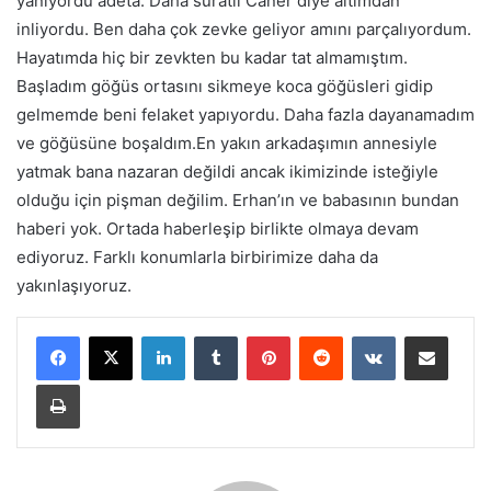
yanıyordu adeta. Daha süratli Caner diye altımdan
inliyordu. Ben daha çok zevke geliyor amını parçalıyordum.
Hayatımda hiç bir zevkten bu kadar tat almamıştım.
Başladım göğüs ortasını sikmeye koca göğüsleri gidip
gelmemde beni felaket yapıyordu. Daha fazla dayanamadım
ve göğüsüne boşaldım.En yakın arkadaşımın annesiyle
yatmak bana nazaran değildi ancak ikimizinde isteğiyle
olduğu için pişman değilim. Erhan’ın ve babasının bundan
haberi yok. Ortada haberleşip birlikte olmaya devam
ediyoruz. Farklı konumlarla birbirimize daha da
yakınlaşıyoruz.
LinkedIn
Tumblr
Pinterest
Reddit
VKontakte
E-Posta ile paylaş
Yazdır