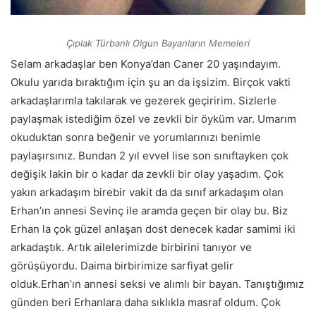
Çıplak Türbanlı Olgun Bayanların Memeleri
Selam arkadaşlar ben Konya’dan Caner 20 yaşındayım.
Okulu yarıda bıraktığım için şu an da işsizim. Birçok vakti
arkadaşlarımla takılarak ve gezerek geçiririm. Sizlerle
paylaşmak istediğim özel ve zevkli bir öyküm var. Umarım
okuduktan sonra beğenir ve yorumlarınızı benimle
paylaşırsınız. Bundan 2 yıl evvel lise son sınıftayken çok
değişik lakin bir o kadar da zevkli bir olay yaşadım. Çok
yakın arkadaşım birebir vakit da da sınıf arkadaşım olan
Erhan’ın annesi Sevinç ile aramda geçen bir olay bu. Biz
Erhan la çok güzel anlaşan dost denecek kadar samimi iki
arkadaştık. Artık ailelerimizde birbirini tanıyor ve
görüşüyordu. Daima birbirimize sarfiyat gelir
olduk.Erhan’ın annesi seksi ve alımlı bir bayan. Tanıştığımız
günden beri Erhanlara daha sıklıkla masraf oldum. Çok