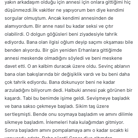
yakın arkadaşım olduğu için annesi için onlara gittiğimi hiç
düşünmezdi.İlk vakitler ne yapıyorum ben diye kendimi
sorgular olmuştum. Ancak kendimi annesinden de
alamıyordum. Bir anne nasıl bu kadar seksi ve çıtır
olabilirdi. O dolgun göğüsleri beni ziyadesiyle tahrik
ediyordu. Bana olan ilgisi oğlum deyip saçımı okşaması bile
benden alıyordu. Bir gün yeniden Erhanlara gittiğimde
annesi meskende olmadığını söyledi ve beni meskene
davet etti. O an kalbim duracak üzere oldu. Sevinç ablanın
bana olan bakışlarında bir değişiklik vardı ve bu beni daha
çok tahrik ediyordu. Bana dokunuyor beni ne kadar
arzuladığını biliyorum dedi. Halbuki annesi pak görünen bir
kaşardı. Tabi bu benimde işime geldi. Sevişmeye başladık
ve bana sakso çekmeye başladı. Sikim taş üzere
sertleşmişti. Bende onu soymaya başladım ve amını dilimle
sikmeye başladım. İnlemeleri hala kulağımdan gitmiyor.
Sonra başladım amını pompalamaya amı o kadar sıcaktı ki