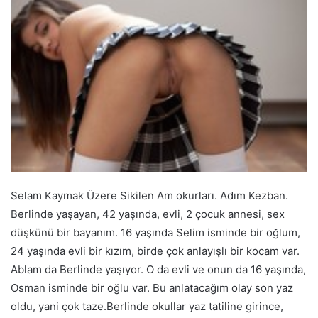
Selam Kaymak Üzere Sikilen Am okurları. Adım Kezban. Berlinde yaşayan, 42 yaşında, evli, 2 çocuk annesi, sex düşkünü bir bayanım. 16 yaşında Selim isminde bir oğlum, 24 yaşında evli bir kızım, birde çok anlayışlı bir kocam var. Ablam da Berlinde yaşıyor. O da evli ve onun da 16 yaşında, Osman isminde bir oğlu var. Bu anlatacağım olay son yaz oldu, yani çok taze.Berlinde okullar yaz tatiline girince, ben, oğlum Selim, ablam ve oğlu Osman, dördümüz Türkiyeye izine gittik. Kocam ve eniştem gelemedi, onların ortak bir inşaat firması var, ?İşler çok ağır, siz gidin tatilinizi yapın, biz de kışın gideriz.? dediler. Biz de evvel İstanbula, oradan da Silivri yakınındaki yazlığımıza gittik. Yazlıkta birinci günler yağmurlu geçti, konuttan dışarı çıkamadık, fakat sonra hava açınca, hakikat denize. Nerdeyse tüm gün denizde yüzüyor, eğleniyorduk. Kaldığımız yer bayağı muhafazakar olduğu için, o denli barlar falan yoktur, yalnızca kıyı kenarında gazinolar var, yani biraz sıkıcı. İzinimizin üçüncü günü idi, yeniden denizde yüzüyor şakalaşıyorduk. Bir orta ablamın oğlu Osman göğsüme elledi. Ben kaza ile olmuştur diye önemsemedim. Ancak sesimi çıkarmadım diye cüret almış olacak ki, yeniden elledi ve biraz da sıkıp bıraktı. Ne yapayım diye düşünürken, gerimden suya dalıp, bacaklarıma tutunuyormuş üzere yaparak, amıma elledi. Çok şaşırmıştım, zira ondan bu türlü birşeyi hiç beklemiyordum. Daha yaşı 16, o ne biliyor ki diye düşünüp sudan çıktım. Ablamın yanına, kumların üzerine oturup güneşlenmeye başladım. Bir orta ablama, ?Abla senin oğlun benim amcığıma elledi!? dedim. Ablam yüzüme baktı ve bir kahkaha patlattı, ?Senin oğlan da benim amıma elledi! Bana bak, sakın bunlar bize sulanmasın?? dedi. Ben de, ?Herhalde nereye kadar gideceklerini test ediyorlar. Daha bunlar çocuk yahu, ne anlarlar bayandan?? dedim. Ablam da, ?Sikmekten demek istedin galiba?? dedi. ?Ya abla, ne sikmesi? Bunların sikleri daha nekadar ki!? dedim. Ablam atıldı, ?16 yaşındalar, tahminimce 18-20 cm. vardır herhalde?? dedi. ?Ne bileyim valla Abla, Selimin sikini en son gördüğümde daha 9 yaşında idi, ondan sonra görmedim!? diye yanıt verdim. Ablam, ?Hadi kız, varmısın, madem bunlar bu işi başlattı, benim oğlum seni, senim oğlun da beni siksin! Hem erkeksiz kalmayız, hemde onlara bayanlar konusunda merak ettikleri her şeyi öğretiriz!? dedi. ?Abla sen ciddimisin?? dedim. Ablam, ?Valla çok ciddiyim! Tam azdıkları bir çağdalar, ya değilse gidip Orospulara dadanacaklar, hastalık falan kapacaklar. Yada sapıtıp, birbirlerini sikecekler!? dedi. Biraz düşündüm de, ablam söylediklerinde okadar da haksız değildi. ?Tamam abla, ben varım!? dedim. Ablamla oturup biraz daha bu mevzuyu konuştuk, nasıl yapacağımızı falan planladık. Sonra yazlığa gitmek için kalktık. Giderken oğullarımıza, ?Biz meskene gidiyoruz, sizde fazla kalmayın gelin, öğle güneşinde dışarıda kalmayın!? diye seslendik. Konuta varınca duş alıp, üzerimize uzun birer tişört giydik, altımıza külot giymedik. Yaklaşık yarım saat sonra Selim ile Osman geldiler. Bunlara, ?Hertarafınız kum olmuş, meskeni batırmayın, çabucak duşa girin!? dedik. Konut Dublex olduğundan iki farklı duş var, birine Selim birine Osman girdi. Biz de salona oturduk, onları bekliyor, nasıl kelama girelim diye düşünüyorduk. Evvel Osman geldi, dik karşıma, annesinin yanına oturdu, gözleri bacak arama dikilmişti. Ancak bir şey göremiyordu, o denli çabucak göstermek istemiyordum. Sonra oğlum Selim gelip yanıma oturdu. O da tam karşımızda oturan ablamın bacaklarına bakıyordu. Kelama ablam başladı, oğluma, ?Ya Selim, sen denizde benim amcığıma bilerek mi elledin, yoksa kaza ile mi?? dedi. Selim direkt, ?Madem o denli açık sordun Teyze, evet bilerek elledim!? dedi. Ablam, ?Peki, niçin yaptın?? diye sorunca, Selim, ?Senin oğlun da anneme bilerek elledi!? dedi. Ablam busefer kendi oğluna sordu, ?Peki sen niçin elledin Teyzene çocuğum!? dedi. Oğlu da, ?Anne, bu nalet yerde o denli kız tavlayıp, bir şeyler yapma bahtımız olmadığından yaptık herhalde! Fakat fikir Selimden çıktı, karşılıklı birbirmizin annesine elleyelim mi diye.? dedi. Ablam o meşhur kahkahasını tekrar patlattı ve oğluma, ?Bak sen Orospunun çocuğuna! Lan sen nezaman büyüdün, erkek oldun da sikin kalkar hale geldi ha?? dedi. Oğlum bozuldu, ?Teyze yaa, anneme Orospu deme, bak sonra…? diye çıkıştı. Ablam, ?Eee, sonra? Ne yaparsın sonra?? dedi. ?Ne yapacağımı biliyorum da, burda söyleyemem!? dedi. Ablam oturduğu yerden kalktı, yanımıza geldi, oğlumu kolundan tutup kaldırdı, ?Gel bakiim sen benle yukarıya!? dedi, ve önüne kattı, merdivenlerde oğlumun götünü avuçlaya avuçlaya yukardaki yatak odasına gerçek gittiler. Ablamla oğlum gözden kaybolunca, Osman sapşallaşmış bir biçimde hızıma bakıp, ?Nereye gittiler, ne yapacaklar?? diye salak salak sormaya başladı. ?Nereye gittiklerini sanıyorsun? Tabiki yatakodasına gittiler, sikişecekler!? dedim. Bu sefer Osman bozulmuştu, ?Ozaman biz de sikişecekmiyiz Teyze?? diye yalvarırcasına sordu. Ben karşılık olarak, gülümseyerek bacaklarımı araladım. Osmanın amcığıma bakışını görmeliydiniz! Siki anında kalkmış, şortunda direk üzere dikilmişti. ?Gel buraya azgın şey!? dediğimde çabucak kalktı geldi ve ne yapacağını bilmez bir halde önümde dikildi. Şortunu tek hareketle aşağı sıyırarak çıkardım. Siki rahat 20 cm vardı ve sikinin başı göbeğine değiyordu! Evvel taşaklarını avuçlayıp okşayarak sikini sıvazladım biraz. Sonra yavaşça sikini yalamaya başladım. Sikini ağzıma alıp emmeye başladığımda, Osman heyecandan nefesini tutmuş, zevkten ölecekti nerdeyse. Daha 2 dakika olmamıştı ki, saçlarımdan asılarak, sikini ta gırtlağıma kadar sokup, sarsıla sarsıla, inleye inleye boşaldı ağzıma! O kadar çok döl fışkırıyordu ki, hepsini yutamadım, birazı ağzımdan taştı! Osmanın sikini ve döllerini yalayarak temizledim. Sonra bunu önüme çöktürüp, amımın dudaklarını ayırdım, ?Göster bakalım marifetini! Amcığımı yala!? dedim. Osman yumuldu amcığıma, ellerini götümün altına koyarak amımı biraz yükseltti, nasıl yalıyor ama! Amımı yaladığı 15-20 dakikalık müddette, ben iki sefer orgazm olmuş boşalmıştım. Tişörtümü çıkardım, göğüslerimi verdim ağzına. Sırayla birini emiyor bırakıyor, ötekini alıyordu ağzına. Bir mühlet de göğüslerimi yalayıp emdikten sonra, elimi sikine attım. Siki tekrar sertleşmiş, yeniden göbeğine yapışmıştı. Osmanı üzerime hakikat çekerek sikinin başını ağzıma alıp ıslattım ve sikini, ellerimle birleştirdiğim göğüslerimin ortasına yerleştirdim. Osman sikiyle göğüslerimin ortasında biraz gidip gelmeye başladı. 4-5 dakika göğüslerimi siktikten sonra, tekrar sikini ağzıma alıp emdim biraz. Saatlerce emebilirdim, çok tatlı siki vardı. Lakin kısa kestim, zira biliyordum ki, Osman amımı sikmek için sabırsızlanıyordu. Koltuklar rahatsız olduğundan kalktık ve alt kattaki yatak odasına geçtik. Ben daha yatağa sırtüstü uzanır uzanmaz, Osman bacak aramda yerini alarak üstüme uzandı. Esasen sırılsıklam sulanmış amcığıma bir seferde soktu sikini ve meczup üzere gidip gelmeye başladı. Ben, ?Yavaş!? dedikçe, dinlemedi 2 dakikada boşaldı, yığıldı kaldı üstüme! ?Napıyım Teyze, çok heyecanlıyım, meskende giydiğin külotların hepsini ezberledim, nezamandır o külotların içindekini sikmeyi hayal ediyordum!? dedi. Gülerek, ?Vay fırlama vaayy!? dedim, bunu üstümden indirip sırtüstü yatırdım. Sikine bulaşmış olan dölleri yaladıktan sonra, taşaklarını ağzıma aldım emmeye başladım. Sonra götünün deliğini yalayıp dilimi sokunca, Osmanın siki tekrar sertleşmeye başladı. Biraz da sikini yalayıp, cet biner üzere üstüne bindim. Ve inip çıkmaya başladım. Bu sefer tempoyu ben ayarlıyordum. Ve Osmanı boşaltmadan, o konumda beni 15-20 dakika sikmesini sağladım. Sonra üstünden inip durum değiştirdim, yatağa domaldım, Osmanı da gerime çektim. Sikini tutup arttan amıma soktum, ?Bu sefer tez etme hayatım, yavaş yavaş sik!? dedim. Osman amıma yavaş yavaş gidip gelmeye, tadını çıkara çıkara sikmeye başladı. Ben, bu siktiği 15 dakikada birkez daha orgazm oldum. Osman neden sonra götümün deliğini fark etti ve büzüğümle oynamaya başladı. ?Ordan da istiyormusun hayatım?? diye sorunca, yutkunarak yalnızca ?Hı, hı!? dedi. Elimi geriye attım ve sikini amımdan çıkararak, götümün deliğine yerleştirdim, ?Hadi sok hayatım! Fakat, yavaş ol!? dedim. Osman götümün yanaklarını elleriyle ayırıp, yüklenmeye başladı. Ben de kıçımı güzelce geriye vererek, belimi çukurlaştırıp, başımı yastığa gömdüm. Kocamla da götten sikiştiğimiz için, götüm sikilmeye alışkındır ve götten de çok zevk alırım. Osmanın sikini de zorlanmadan köküne kadar götüme aldım. Osman yavaş yavaş götümü sikmeye başladı. 10 dakika kadar yavaş tempoda siktikten sonra, ?Şimdi hızlan hayatım!? dedim. Götüm kıvama gelmişti uygunca. Osman hızlanmaya başladı. Götümü süratli sikiyordu, lakin benim götümden zevk alabilmem için çok daha süratli ve çok sert sikilmem lazımdı. ?Daha süratli sik! Daha sert sik götümü!? diyordum, fakat Osman gereğince sert pompalayamıyordu. Osmana gaz vermek için, ?Şu anda üstte Selim senin o Orospu anneni nebiçim sikiyordur! İnletiyordur valla! Annenin amını götünü paramparça ediyordur, dağıtıyordur! Haydi sen de benim götümü dağıt! Annenin intikamını al hayatım!? deyince, nasıl dolduruşa geldi ama! ?Sus amına koduğumun Orospusu, annemi karıştırma!? diyerek, nasıl pompalamaya başladı götüme! Resmen çıldırmış, kudurmuş üzere sikiyordu götümü. Siki, son süratle dikiş makinesi üzere götüme girip çıkarken, ?Şlap! Şlap! Pat! Pat!? sesleri eminim taa üstten duyulmuştur. Hatta bir orta yatak kırılacak diye düşündüm. Saçımı asılarak, götümü o denli bir hırsla sikti ki, götümden de amımdan da orgazm oldum! Çok geçmeden, Osman da döllerini götüme fışkırttı ve üzerime yığıldı. Üzerimizi giyinip salona geçtik, oturduk. 20 dakika sonra da, ablamla oğlum perişan bir halde indiler aşağıya… Yaz tatili boyunca bunu daima tekrarladık. Ben ablamın oğluyla, ablam da benim oğlumla, hergün sikiştik. Odalarda, duşta, balkonda, ne vakit nerde canımız çektiyse durmadan sikiştik. Artık Almanyadayız, konutumuza geldik, lakin sikişlerimiz devam ediyor. K