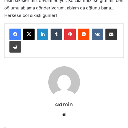
LinkedIn
Tumblr
Pinterest
Reddit
VKontakte
E-Posta ile paylaş
Yazdır
admin
Web
sitesi