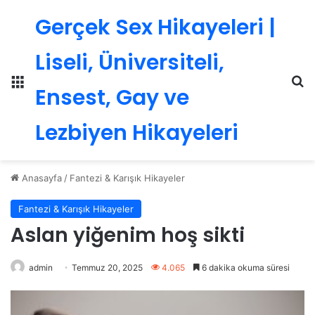
Gerçek Sex Hikayeleri |
Liseli, Üniversiteli,
Menü
Ar
Ensest, Gay ve
Lezbiyen Hikayeleri
Anasayfa
/
Fantezi & Karışık Hikayeler
Fantezi & Karışık Hikayeler
Aslan yiğenim hoş sikti
admin
Temmuz 20, 2025
4.065
6 dakika okuma süresi