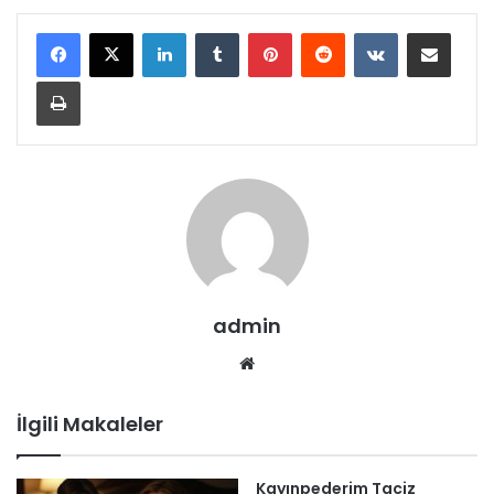
LinkedIn
Tumblr
Pinterest
Reddit
VKontakte
E-Posta ile paylaş
Yazdır
admin
Web
sitesi
İlgili Makaleler
Kayınpederim Taciz