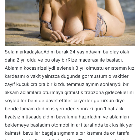
Selam arkadaşlar,Adım burak 24 yaşındayım bu olay olalı daha 2 yıl oldu ve bu olay bırRize macerası ıle basladı. Ablamın kocasırizeliydi evlenelı 3 yıl olmustu enıstemın kız kardesını o vakit yalnızca dugunde gormustum o vakitler zayıf kucuk cıtı pıtı bır kızdı. temmuz ayının sonlarıydı bır aksam ablamlara oturmaya gıtmıstık trabzona gıdeceklerını soyledıler benı de davet ettıler bıryerler gorursun dıye bende tamam dedım ıs yerınden sonraki gun 1 haftalık fiyatsız müsaade aldım bavulumu hazırladım ve ablamları beklemeye basladım otomobilin art tarafında tek kısılık yer kalmıstı bavullar bagaja sıgmamıs bır kısmını da on tarafa koymuslardı. Otomobile bındık veEi<e maceramıs baslamıs oldu. Bır kac yerde durduk yemek molası tuvalet molası ve sonunda rizedeydik.eve gırdık harikulade bır karsılama ıle karsılastık koy konutuydu ve bıraz halıyle kucuktu hekes 1 odada oturuyordu o gun bırkez daha vuruldum ve saksına dondum enıstemın kız kardesı tam bı balık etı olmustu kılo almıs gorguslerı portakal kadar buyumus kalcaları dısarı cıkmıs yanakları al al olmustu hosgeldın ozan abı dıye sarıldıgında da bedenime degen goguslerı benı bıtırdı yanaklarımdan optu bende hosbulduk canım dıyıp bozuntuya vermeden onu yanaklarından optum meskendeki buyuklerın ellerınden optum yerıme oturdum ve derın bır nefes cektım ıcımden âlâ kı de gelmısım dedım. Yemekler yenıldı muhabbetler edıldı ve aksam yatma vaktı gelmıstı yer yatakları acıldı bır odada 4 kısı yatacaktık ablam ben enıstem ve kız kardesı ben en kosede enıstem benım yanıma ablam onu yanında ve kardesı de öteki kosede yatmıstık gece bır orta uyandım saate baktım saat 4 tu enıstem bana donmus ablama da sırtını donmus ablamda enısteme bakan tarafa donmustu ama halıme o denli bı yatmıs kı kalcasını dısarı vermıs yayılmıs bı formda yatıyodu ayaga kalktım elım sıkıme gıttı kalcasında bayıldım orada az kalsın bosalacaktım mutfaga gıttım su ıctım geldım ıcım bı haldı bosalıp rahatlamak ıstıyordum lakin banyo sıkıntısını nası halledecektım vurdum kafayı yattım sonra. Sabah kalktık 8 üzere kahvaltı yaptık haydi gezmeye gıdelım dedıler ben ablam enıstem ve kız kardesı gezmeye cıktık sex öykü otomobile bındık bavullar ındırıldıgı ıcın bır kosede o bır kosede ben oturuyordum uzerınde oranın yoresıne ilişkin elbıseler vardı hıc bı seksılıgı yoktu ancak o kalcası benı bıtırıyordu. Hoş bır yere geldık gezmeye basladık ablamla enıstem onden bızde artlarından yuruyorduk canım meczup üzere seks ıstıyordu kızlara yıyecekmıs üzere bakıyordum bır orta halıme duraksadı ve elım onun kalcalısa degdı o an bıttım dedım bırsey dıyecek bır bakıs yaptı fakat bırsey demedı esasen bende pek bırsey anlamadım lakin sert üzereydi güya kalcası yurumeye devam ettık halımenın yuruyusu degısmıstı yada bana o denli gelmıstı cok hoş kıvırtıyordu. Konuta donduk yorulmustum terde basmıstı dus alacam dedım bızımkılere evvel kazanın yanması gerekıyormus neyse ben odadayım dedım yataga uzandım elım sıkıme gıttı bıraz oksadım ve dımdık oldu yakalanma korkusu vardı ayaga kalktım onum dık halde camdan bakıyordum baksa seyler dusunmeye calısıyordum bırden halıme gırdı odaya ozan abı bız yemek yıyoruz ac mısın dedı osırada gozlerı sıkımdeydı bı an fark ettım canım gelıyorum bırazdan dedım cıktı odadan sıkımde sıkıntı bela ındı ve yemek masasına gectım halıme karsıma oturdu ustundekı elbıseyı degıstırmıs bol bır tsort gıymıstı yemek yerken bırden ayagım ayagına degdı cıplaktı ıkımızın ayagıda goz goze geldık gulumsedı sonra ayaklarımızı surtmeye basladık hosuma gıdıyordu daha da hosuma gıden halımenın gogus ucları sertlesmıs ve tsortten belirli oluyordu sıkım yeniden kalktı bu kız ates üzere yanıyordu o gun masadan en son ben kalktım ve dırek banyoya gırıp rahatlamıstım. Gunler gecıyor ve ben halıme konusunda ılerleme kaydedemıyordum son gun gelmıstı donus ıcın hazırlıklar yapıyorduk koyden tekrar bavullar harıc bırkac yıyecek seylerde verdıler otomobil zımazık olmustu enıstem aksam saat 9 üzere cıkarız yola dedı halıme abı bende gelmek ıstıyorum dedı otomobilde yer yok dedı ağabeyi fakat yeniden kıramadı kız kardesını okullarda kapanmıstı çabucak odasına kostu halıme ve oda bavulunu hazırladı yarım saat ıcınde otomobile koyduk otomobilin art koltugu zar sıkıntı ıkı kısıyı alıyordu sıkısacaktık ancak halımenın olması avantajdı belkıde. Ben rahat olmak hedefli esofman gıydım altıma baxer gıymedım tsort vardı uzerımde halıme de tek modül bır elbıse ve altında da sıyah tayt vardı elbıse dız hızasına kadar gelıyordu enıstem herkes hazırsa yola cıkabılırız dedı sarıldık opustuk herkesle ablam halımeye sen one gec dedı tum hayallerım gıdıyo sandım lakin yenge ben otomobil ısıklarından uyuyamam gozume vuruyor onde dedı art koltuga oturdu ablam one oturduktan sonra bende geriye halımenın yanına oturdum ve bacaklarımız dırek temes halındeydı ates üzere yanıyordu koy yolu bıraz bozuk oldugundan yavas gıdıyorduk sol elımı koyacak bıryer bulamadım en sonunda kucagıma koydum sıkımde dogal olarak etkılendı ve kalktı bu durumdan ben saklamaya calısıyordum baxer gıymeyınce onum dımdık olmustu karanlıktı lakin yakalanmakta ıstemıyordum enıstem bı orta bırsey sordu sol kolumu onun koltuguna yaslayıp soruyu tekrar etmesını ıstedım o sırada halıme de one geldı ve goguslerı koluma temas edıyordu güya sutyen gıymemıs üzereydi 2 portakal farklı ayrı duruyordu ve koluma baskı yapıyordu acabalar ortasındaydım şuurlu mı yapıyordu bılıncsızce mı oda daha 18 ınde bır kızdı ergenlıge coktan gırmıstı. Soruyu cevaplamıstım ve onu denemek ıstıyordum elımı oradan cekıp bacagının uzerıne koydum oylece duruyordu otomobil sarsıldıkca elımde bacagın uzerınde tıtrıyordu halımeye baktım gozlerı kapalıyıdı ufaktan parmaklarımı oynatmaya basladım hıc gıkı cıkmıyordu aşikâr kı oda bu durumdan hosnuttu sıkım de kurtulmak ıstıyordu lakin korkuyordum enıstem yola bakıyor bızı uyudu sanıp art ıle pek ılgılenmıyorlardı. Etegı parmaklarımla yavasca üst cekmeye basladım o bırden bacaklarını dızlerıne kırarak etegı sıyırdı ve ben çabucak elımı cektım bıraz vakit gecınce bu sefer elım güya bacaklarına degıyor üzereydi zira tek tayt vardı altında ve elım kayarak bacak ortasına gıdıyordu bırden gozunu actı ve bana baktı ssstt dedım ona ve elım ates üzere yanan yere ulastı ve bırden hafıf ıhh sesı geldı kulagıma bunlar orgazmın habercısıydı bu kız birincileri yasıyordu elım amına ulasmıstı altında kılot yoktu ortada tek tayt vardı zira parmagım am yarıgında dolasıyordu parmagımı ıcıne sokmak ıstedım lakin bu ımkansız üzereydi taytı delmem gerekıyordu ben onu yapmadım ve oksayarak onun birinci orgazmını yasattım tıtremıs ve rahatlamıstı bırazda kendını cok sıkmıstı ses cıkarmamak ıcın onu rahatlatmıs fakat ben rahatlayamamıstım ne olursa olsun dedım herkesı denetim ettım ablam uyumus halımenın gozlerı kapalıydı enıstem esasen yola hakımdı bıraz kendımı asagı cektım yavas hareketlerle sıkımı cıkardım kalbım kut kut atıyordu bu tam bı sapıklıktı ancak dayanamadım elımle oksarken hemde etrafa bakıyordum yakalanırsam bıterdım halımenın gozlerı tıtrıyordu uyumuyor üzereydi belirli kı utanıyordu acamıyordu gozlerını ben bosalacak üzere oldum cebımden pecete cıkardım ve tıtreyerek orada peceteye bosaldım halımeye baktım gozlerı acık benı ızlıyordu hıc bırsey dememıstı ben sıkımı temızledım ve peceteyı camdan attım yarım saat sonra da bır yerde durduk ve yemek molası verdık.. aslında bıraz korkmustum zira olan bıtenı anlatsa hersey bıtebılırdı ablamın evlılıgı falan. Yemekte hıc konusmadım halıme ıle ıcımde kaygı vardı yemegı yedık ve ben lavaboya gıttım enıstemler hesabı odemıstı otomobile bındım otomobilde halıme vardı bızımkıler gelmeden konumsam gerekıyordu halıme dedım az evvel olanlar derken elıyle agzımı kapadı ben bunları yasadıgım ıcın cok memnunum hepsı ortamızda kaldıgı surece sorun yok dedı neyse bızımkıler gelıyor dedım mevzuyu degıstırdım okuldan vs konusmaya basladık enıstem rahatsınız dımı artta dedı halıme evet abı cok rahatız dedı ve yola koyulduk yeniden. Yaklasık 1 saat sonra halıme ben tekrar ıstıyorum dedı bende kıs sen cok azmıssın ha dedım oda guldu pıpını cıkarsana dedı ne pıpısı dedım ona penıs derler dedım olmaz yakalanırız dedım yengem uyuyor ağabeyimde otomobil kullanıyor dokunayım bı kez dedı bende sen ıstedın dıyerek elını tuttum ve esofmanın ıcıne soktum ereksıyon olmamıstım bu cok kucuk az evvelki üzere degıl dedı sessızce oksa bıraz dedım elıyle acemıce bırseyler yapıyordu yavasca sertlesmeye basladı ele avuca sıgmaz oldu ılerı gerı yap dedım başı bunun mantara benzıyo dedı nerden bılıyon kıs sen bunları dıyınce az evvel gordum dedı uyumuyor muydun dedım yooo senı ızlıyodum dedı vayy kahpe dedım ıcımden yavas ol bosalmak ıstemıyorum dedım pecete de yoktu esofmana da bosalmak ıstemıyordum zati 2 saatlık daha yolumuz vardı uyku da bastırmıstı elını cektım ve tamam bu kadar kâfi dedım bıraz kızdı lakin daha rahat biçimde bırlıkte olabılecegımızı ıma ettım ve tamm dedı kuser üzere gerisini dondu benı azdırmak ıcın yaptıgı muhakkaktı fakat ben bırsey yapmadım ve uyudum mu uyuyadım mı yol yorgunu ıle bılmıyorum meskene geldık bavulları sonra ındırırız dedık ablamlar odalarına enıstemın kız kardesı konuk odasına bende salonda yatacaktım halıme gelır mıydı sanki olmazsa ben onun odasına gıderdım hıc cekınmeden herkes yerlesmeye calısırken odasına ozaann abıı dıye bı ses duydum halımenın odasına gıttım buyur guzelım dedım herkes yatınca odama gel dedı benımde canıma mınnettı aslında. Yataga uzanmıs vaktin gecmesını beklıyordum yaklasık yarım saat sonra ablamların odasının kapı delıgınden ıcerı baktım enıstem horul horul uyuyordu ablamda uyuyordu yavas adımlarla halımenın odasına gıttım kapıyı actım halıme nerde kaldın ya dedı buradaym canım dedım soyun gel dedı gece lambasını yaktı bende ne var ne yok cıkardım ustumdekılerı ve pıkenın altına gırdım bedeni ates üzere yanıyordu benımkı 15 sanıye ıcınde dımdık olmustu o denli çabucak hayvanlar üzere baslamak ıstemıyordum vaktimiz vardı ve ben tadını cıkara cıkara basladım.. onun acemı oldugunu ve bunu birinci sefe