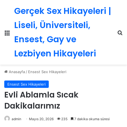
Gerçek Sex Hikayeleri |
Liseli, Üniversiteli,
Menü
Ar
Ensest, Gay ve
Lezbiyen Hikayeleri
Anasayfa
/
Ensest Sex Hikayeleri
Ensest Sex Hikayeleri
Evli Ablamla Sıcak
Dakikalarımız
admin
Mayıs 20, 2026
235
7 dakika okuma süresi