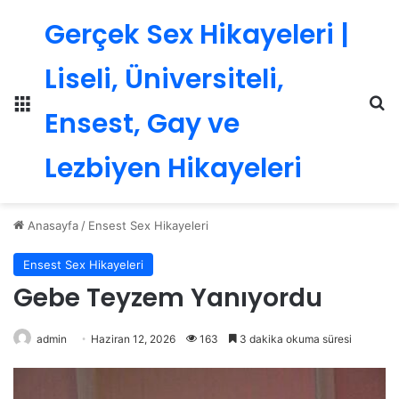
Gerçek Sex Hikayeleri |
Liseli, Üniversiteli,
Menü
Ar
Ensest, Gay ve
Lezbiyen Hikayeleri
Anasayfa
/
Ensest Sex Hikayeleri
Ensest Sex Hikayeleri
Gebe Teyzem Yanıyordu
admin
Haziran 12, 2026
163
3 dakika okuma süresi