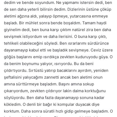
dedim ve bende soyundum. Ne yapmamı istersin dedi, ben
de sen daha yeterli bilirsin dedim. Dizlerinin üstüne çöküp
aletimi ağzına aldı, yalayıp öpmeye, yutarcasına emmeye
başladı. Bir mühlet sonra bende boşaldım. Tamam haydi
giyinelim dedi, ben buna karşı çıktım natürel zira ben daha
sevişmek istiyordum ve daha ilerisini. O buna karşı çıktı,
tehlikeli olabileceğini söyledi. Ben ısrarlarımı sürdürünce
dayanamayıp kabul etti ve başladık sevişmeye. Ceviz üzere
göğüs başlarını emip ısırdıkça zevkten kuduruyodu güya. O
da benim boynumu yalıyor, ısırıyordu. Bu da beni
çıldırtıyordu. Sırtüstü yatırıp bacaklarını ayırdım, yeniden
şeftalisini yalıycağımı zannetti ancak ben aletimi onun
amına sürttürmeye başladım. Başını amına sokup
çıkarıyordum, zevkten çıldırıyor lakin daima korktuğunu
söylüyordu. Ben daha fazla dayanamayıp sonuna kadar
kökledim. O denli bir bağır ki komşular duyacak diye
korktum. Daha sonra süratli hızlı gidip gelmeye başladım. O