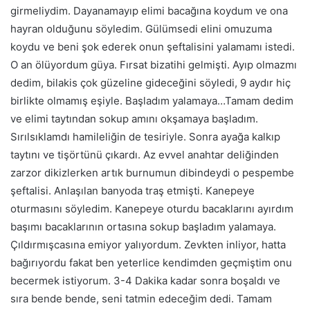
girmeliydim. Dayanamayıp elimi bacağına koydum ve ona
hayran olduğunu söyledim. Gülümsedi elini omuzuma
koydu ve beni şok ederek onun şeftalisini yalamamı istedi.
O an ölüyordum güya. Fırsat bizatihi gelmişti. Ayıp olmazmı
dedim, bilakis çok güzeline gideceğini söyledi, 9 aydır hiç
birlikte olmamış eşiyle. Başladım yalamaya…Tamam dedim
ve elimi taytından sokup amını okşamaya başladım.
Sırılsıklamdı hamileliğin de tesiriyle. Sonra ayağa kalkıp
taytını ve tişörtünü çıkardı. Az evvel anahtar deliğinden
zarzor dikizlerken artık burnumun dibindeydi o pespembe
şeftalisi. Anlaşılan banyoda traş etmişti. Kanepeye
oturmasını söyledim. Kanepeye oturdu bacaklarını ayırdım
başımı bacaklarının ortasına sokup başladım yalamaya.
Çıldırmışcasına emiyor yalıyordum. Zevkten inliyor, hatta
bağırıyordu fakat ben yeterlice kendimden geçmiştim onu
becermek istiyorum. 3-4 Dakika kadar sonra boşaldı ve
sıra bende bende, seni tatmin edeceğim dedi. Tamam