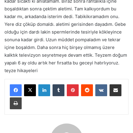
kadar sıcaktı ki anlatamam. Biraz sonra rahtalıkla içine
boşaldıktan sonra çektim aletimi. Tam kalkıyordum bu
kadar mı, arkadanda isterim dedi. Tabikikıramadım onu.
Yere diz çöküp domaldı. aletimi gerisinden dayadım. Gebe
olduğu için dardı lakin spermlerinde tesiriyle kökleyince
sonuna kadar girdi. Uzun müddet pompaladım ve tekrar
içine boşaldım. Daha sonra hiç birşey olmamış üzere
kalktık televizyon seyretmeye devam ettik. Teyzem doğum
yapalı 6 ay oldu artık her fırsatta bu geceyi hatırlıyoruz.
teyze hikayeleri
LinkedIn
Tumblr
Pinterest
Reddit
VKontakte
E-Posta ile paylaş
Yazdır