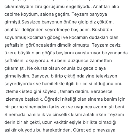
çıkarmalıydım zira görüşümü engelliyodu. Anahtarı alıp
cebime koydum, salona geçtim. Teyzem banyoya
girmişti.Sessizce banyonun önüne gidip diz çöktüm,
anahtar deliğinden seyretmeye başladım. Büsbütün
soyunmuş kocaman göbeği ve kocaman dudakları olan
şeftalisini görüncealetim dimdik olmuştu. Teyzem ceviz
üzere büyük olan göğüs başlarını ovuşturuyor biryandanda
şeftalisini okşuyordu. Bu beni düzgünce zahmetten
çıkarmıştı. Ne olursa olsun onunla bu gece olaya
girmeliydim. Banyoyu bitirip çıktığında yine televizyon
seyrediyorduk ve hamilelikle ilgili bir cd si olduğunu onu
izlemek istediğini söyledi, tamam dedim. Beraberce
izlemeye başladık. Öğretici niteliği olan sinema benim için
bir porno sinemadan farksızdı ve uygunca azdırmıştı beni.
Sinemada hamilelik ve cinsellik kısmı anlatılırken Teyzem
derin bir ah çekti, uzun vakittir eşiyle birlikte olmadığı
aşikâr oluyodu bu hareketinden. Cüret edip mevzuya