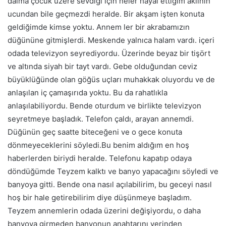
daima çocuk üzere sevdiği için neler hayal ettiğim aklının
ucundan bile geçmezdi heralde. Bir akşam işten konuta
geldiğimde kimse yoktu. Annem ler bir akrabamızın
düğününe gitmişlerdi. Meskende yalnıca halam vardı. içeri
odada televizyon seyrediyordu. Üzerinde beyaz bir tişört
ve altında siyah bir tayt vardı. Gebe olduğundan ceviz
büyüklüğünde olan göğüs uçları muhakkak oluyordu ve de
anlaşılan iç çamaşırıda yoktu. Bu da rahatlıkla
anlaşılabiliyordu. Bende oturdum ve birlikte televizyon
seyretmeye başladık. Telefon çaldı, arayan annemdi.
Düğünün geç saatte biteceğeni ve o gece konuta
dönmeyeceklerini söyledi.Bu benim aldığım en hoş
haberlerden biriydi heralde. Telefonu kapatıp odaya
döndüğümde Teyzem kalktı ve banyo yapacağını söyledi ve
banyoya gitti. Bende ona nasıl açılabilirim, bu geceyi nasıl
hoş bir hale getirebilirim diye düşünmeye başladım.
Teyzem annemlerin odada üzerini değişiyordu, o daha
banyoya girmeden banyonun anahtarını yerinden