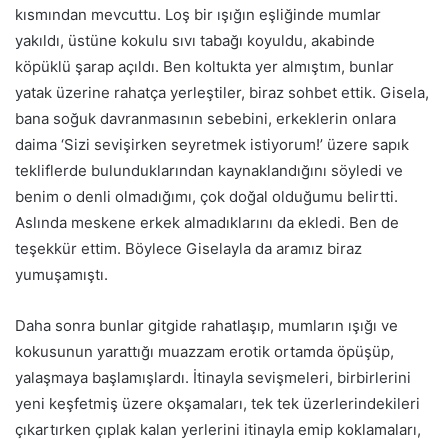
kısmından mevcuttu. Loş bir ışığın eşliğinde mumlar
yakıldı, üstüne kokulu sıvı tabağı koyuldu, akabinde
köpüklü şarap açıldı. Ben koltukta yer almıştım, bunlar
yatak üzerine rahatça yerleştiler, biraz sohbet ettik. Gisela,
bana soğuk davranmasının sebebini, erkeklerin onlara
daima ‘Sizi sevişirken seyretmek istiyorum!’ üzere sapık
tekliflerde bulunduklarından kaynaklandığını söyledi ve
benim o denli olmadığımı, çok doğal olduğumu belirtti.
Aslında meskene erkek almadıklarını da ekledi.
Ben de
teşekkür ettim.
Böylece Giselayla da
aram
ız biraz
yumuşamıştı.
Daha sonra bunlar gitgide rahatlaşıp, mumların ışığı ve
kokusunun yarattığı muazzam erotik ortamda öpüşüp,
yalaş
maya
başlamışlardı. İtinayla sevişmeleri, birbirlerini
yeni keşfetmiş üzere okşamaları, tek tek üzerlerindekileri
çıkartırken çıplak kalan yerlerini itinayla emip koklamaları,