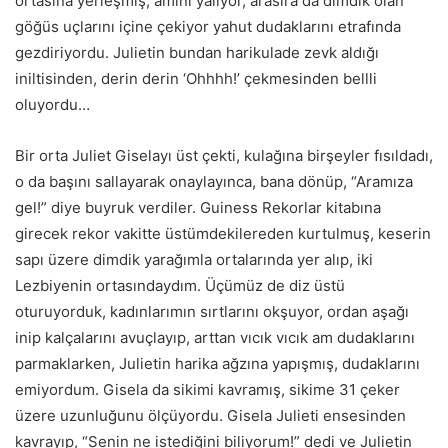
ortasına yerleşmiş,
am
ını yalıyor, arasıra da dimdik olan
göğüs uçlarını içine çekiyor yahut dudaklarını etrafında
gezdiriyordu. Julietin bundan harikulade zevk aldığı
iniltisinden, derin derin ‘Ohhhh!’ çekmesinden bellli
oluyordu…
Bir orta Juliet Giselayı üst çekti, kulağına birşeyler fısıldadı,
o da başını sallayarak onaylayınca, bana dönüp, “Aramıza
gel!” diye buyruk verdiler. Guiness Rekorlar kitabına
girecek rekor vakitte üstümdekilereden kurtulmuş, keserin
sapı üzere dimdik yarağımla ortalarında yer alıp, iki
Lezbiyenin ortasındaydım. Üçümüz de diz üstü
oturuyorduk, kadınlarımın sırtlarını okşuyor, ordan aşağı
inip
kalçalarını avuçlayıp, arttan vıcık vıcık am dudaklarını
parmaklarken, Julietin harika ağzına yapışmış, dudaklarını
emiyordum. Gisela da sikimi kavramış, sikime 31 çeker
üzere uzunluğunu ölçüyordu. Gisela Julieti ensesinden
kavrayıp, “Senin ne istediğini biliyorum!” dedi ve Julietin