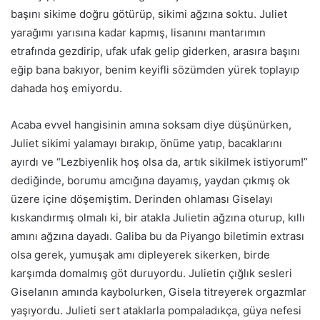
başını sikime doğ
ru
götürüp, sikimi ağzına soktu. Juliet
yarağımı yarısına kadar kapmış, lisanını mantarımın
etrafında gezdirip, ufak ufak gelip giderken, arasıra başını
eğip bana bakıyor, benim keyifli sözümden yürek toplayıp
dahada hoş emiyordu.
Acaba evvel hangisinin
am
ına soksam diye düşünürken,
Juliet sikimi yalamayı bırakıp, önüme yatıp, bacaklarını
ayırdı ve “Lezbiyenlik hoş olsa da, artık sikilmek istiyorum!”
dediğinde, borumu amcığına dayamış, yaydan çıkmış ok
üzere içine döşemiş
tim
. Derinden ohlaması Giselayı
kıskandırmış olmalı
ki
, bir atakla Julietin ağzına oturup, kıllı
amını ağzına dayadı. Galiba bu da Piyango biletimin extrası
olsa gerek, yumuşak amı dipleyerek sikerken, birde
karşımda domalmış göt duruyordu. Julietin çığlık sesleri
Giselanın
am
ında kaybolurken, Gisela titreyerek orgazmlar
yaşıyordu. Julieti sert ataklarla pompaladıkça, güya nefesi