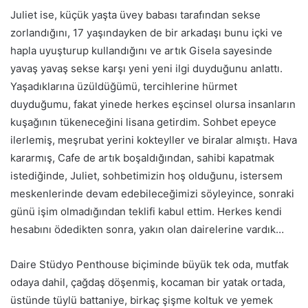
Juliet ise, küçük yaşta üvey babası tarafından sekse
zorlandığını, 17 yaşındayken
de
bir arkadaşı bunu içki ve
hapla uyuşturup kullandığını ve artık Gisela sayesinde
yavaş yavaş sekse karşı yeni yeni ilgi duyduğunu anlattı.
Yaşadıklarına üzüldüğümü, tercihlerine hürmet
duyduğumu, fakat yinede herkes eşcinsel olursa insanların
kuşağının tükeneceğini lisana getirdim. Sohbet epeyce
ilerlemiş, meşrubat yerini kokteyller ve biralar almıştı. Hava
kararmış, Cafe
de art
ık boşaldığından, sahibi kapatmak
istediğinde, Juliet, sohbetimizin hoş olduğunu, istersem
meskenlerinde devam edebileceğimizi söyleyince, sonraki
günü işim olmadığından teklifi kabul ettim. Herkes kendi
hesabını ödedikten sonra, yakın olan dairelerine vardık…
Daire Stüdyo Penthouse biçiminde büyük tek oda, mutfak
odaya dahil, çağdaş döşenmiş, kocaman bir yatak ortada,
üstünde tüylü battaniye, birkaç şişme koltuk ve yemek