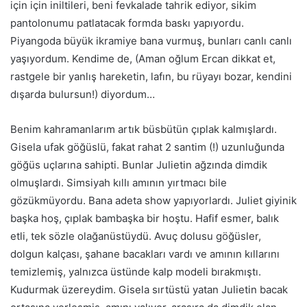
için için iniltileri, beni fevkalade tahrik ediyor,
sikim
pantolonumu patlatacak formda baskı yapıyordu.
Piyangoda büyük ikramiye bana vurmuş, bunları canlı canlı
yaşıyordum. Kendime de, (Aman oğlum Ercan dikkat et,
rastgele bir yanlış hareketin, lafın, bu rüyayı bozar, kendini
dışarda bulursun!) diyordum…
Benim kahramanlarım artık büsbütün çıplak kalmışlardı.
Gisela ufak göğüslü, fakat rahat 2 santim (!) uzunluğunda
göğüs uçlarına sahipti. Bunlar Julietin ağzında dimdik
olmuşlardı. Simsiyah kıllı
am
ının yırtmacı bile
gözükmüyordu. Bana adeta show yapıyorlardı. Juliet giyinik
başka hoş, çıplak bambaşka bir hoştu. Hafif esmer, balık
etli, tek sözle olağanüstüydü. Avuç dolusu göğüsler,
dolgun kalçası, şahane bacakları vardı ve
am
ının kıllarını
temizlemiş, yalnızca üstünde kalp modeli bırakmıştı.
Kudurmak üzereydim. Gisela sırtüstü yatan Julietin bacak