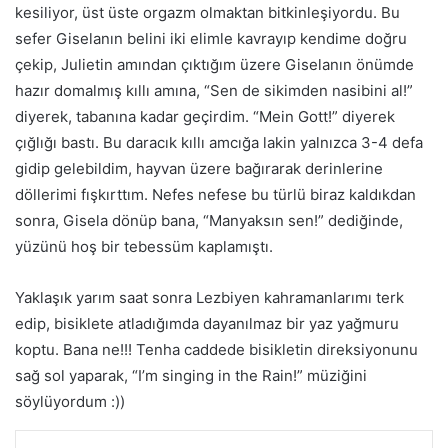
kesiliyor, üst üste orgazm olmaktan bitkinleşiyordu. Bu
sefer Giselanın belini iki elimle kavrayıp kendime doğ
ru
çekip, Julietin amından çıktığım üzere Giselanın önümde
hazır domalmış kıllı amına, “Sen de sikimden nasibini al!”
diyerek, tabanına kadar
geçirdim
. “Mein Gott!” diyerek
çığlığı bastı. Bu daracık kıllı amcığa lakin yalnızca 3-4 defa
gidip
gelebildim
, hayvan üzere bağırarak derinlerine
döllerimi fışkırttım. Nefes nefese bu türlü biraz kaldıkdan
sonra, Gisela dönüp bana, “Manyaksın sen!” dediğinde,
yüzünü hoş bir tebessüm kaplamıştı.
Yaklaşık yarım saat sonra Lezbiyen kahramanlarımı terk
edip, bisiklete atladığımda dayanılmaz bir yaz yağmuru
koptu. Bana ne!!! Tenha caddede bisikletin direksiyonunu
sağ sol yaparak, “I’m singing in the Rain!” müziğini
söylüyordum :))
LinkedIn
Tumblr
Pinterest
Reddit
VKontakte
E-Posta ile paylaş