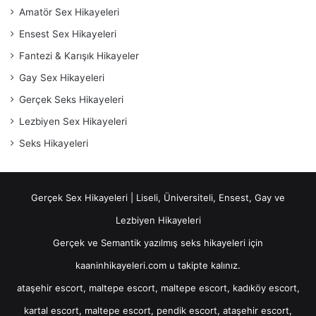
Amatör Sex Hikayeleri
Ensest Sex Hikayeleri
Fantezi & Karışık Hikayeler
Gay Sex Hikayeleri
Gerçek Seks Hikayeleri
Lezbiyen Sex Hikayeleri
Seks Hikayeleri
Gerçek Sex Hikayeleri | Liseli, Üniversiteli, Ensest, Gay ve
Lezbiyen Hikayeleri
Gerçek ve Semantik yazılmış seks hikayeleri için
kaaninhikayeleri.com u takipte kalınız.
ataşehir escort
,
maltepe escort
,
maltepe escort
,
kadıköy escort
,
kartal escort
,
maltepe escort
,
pendik escort
,
ataşehir escort
,