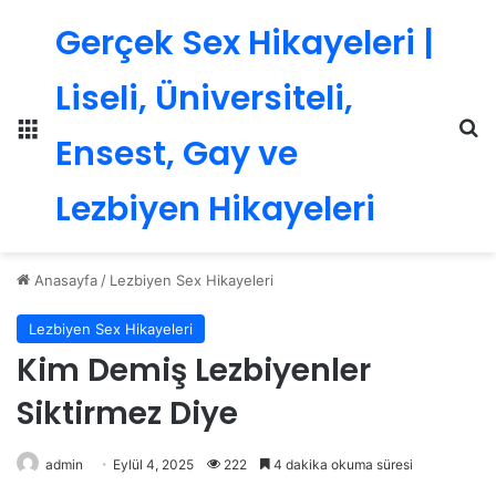
Gerçek Sex Hikayeleri |
Liseli, Üniversiteli,
Menü
Ar
Ensest, Gay ve
Lezbiyen Hikayeleri
Anasayfa
/
Lezbiyen Sex Hikayeleri
Lezbiyen Sex Hikayeleri
Kim Demiş Lezbiyenler
Siktirmez Diye
admin
Eylül 4, 2025
222
4 dakika okuma süresi