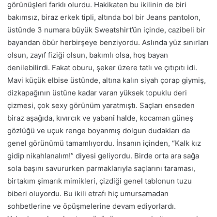
görünüşleri farklı olurdu. Hakikaten bu ikilinin de biri
bakı
ms
ız, biraz erkek tipli, altında bol bir Jeans pantolon,
üstünde 3 numara büyük Sweatshirt’ün içinde, cazibeli bir
bayandan öbür herbirşeye benziyordu. Aslında yüz sınırları
olsun, zayıf fiziği olsun, bakımlı olsa, hoş bayan
denilebilirdi. Fakat oburu, şeker üzere tatlı ve çıtıpıtı idi.
Mavi küçük elbise üstünde, altına kalın siyah çorap giymiş,
dizkapağının üstüne kadar varan yüksek topuklu deri
çizmesi, çok sexy görünüm yaratmıştı. Saçları enseden
biraz aşağıda, kıvırcık ve yabanî halde, kocaman güneş
gözlüğü ve uçuk renge boyanmış
dolgun
dudakları da
genel görünümü tamamlıyordu. İnsanın içinden, “Kalk kız
gidip nikahlanalım!” diyesi geliyordu. Birde orta ara sağa
sola başını savururken parmaklarıyla saçlarını taraması,
birtakım şimarık mimikleri, çizdiği genel tablonun tuzu
biberi oluyordu. Bu ikili etrafı hiç umursamadan
sohbetlerine ve öpüşmelerine devam ediyorlardı.