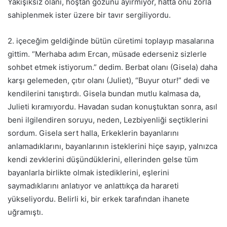
Yakışıksız olanı, hoştan gözünü ayırmıyor, hatta onu zorla
sahiplenmek ister üzere bir tavır sergiliyordu.
2. içeceğim geldiğinde bütün cüretimi toplayıp masalarına
gittim. “Merhaba adım Ercan, müsade ederseniz sizlerle
sohbet etmek istiyorum.” dedim. Berbat olanı (Gisela) daha
karşı gelemeden, çıtır olanı (Juliet), “Buyur otur!” dedi ve
kendilerini tanıştırdı. Gisela bundan mutlu kalmasa da,
Julieti kıramıyordu. Havadan sudan konuştuktan sonra, asıl
beni ilgilendiren soruyu, neden, Lezbiyenliği seçtiklerini
sordum. Gisela sert halla, Erkeklerin bayanlarını
anlamadıklarını, bayanlarının isteklerini hiçe sayıp, yalnızca
kendi zevklerini düşündüklerini, ellerinden gelse tüm
bayanlarla birlikte olmak istediklerini, eşlerini
saymadıklarını anlatıyor ve anlattıkça da harareti
yükseliyordu. Belirli
ki
, bir erkek tarafından ihanete
uğramıştı.