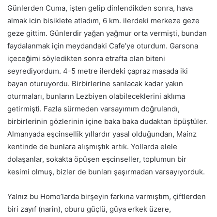
Günlerden Cuma, işten gelip dinlendikden sonra, hava
almak icin bisiklete atladım, 6 km. ilerdeki merkeze geze
geze gittim. Günlerdir yağan yağmur orta vermişti, bundan
faydalanmak için meydandaki Cafe’ye oturdum. Garsona
içeceğimi söyledikten sonra etrafta olan biteni
seyrediyordum. 4-5 metre ilerdeki çapraz masada iki
bayan oturuyordu. Birbirlerine sarılacak kadar yakın
oturmaları, bunların Lezbiyen olabileceklerini aklıma
getirmişti. Fazla sürmeden varsayımım doğrulandı,
birbirlerinin gözlerinin içine baka baka dudaktan öpüştüler.
Almanyada eşcinsellik yıllardır yasal olduğundan, Mainz
kentinde de bunlara alışmıştık artık. Yollarda elele
dolaşanlar, sokakta öpüşen eşcinseller, toplumun bir
kesimi olmuş, bizler de bunları şaşırmadan varsayıyorduk.
Yalnız bu Homo’larda birşeyin farkına varmıştım, çiftlerden
biri zayıf (narin), oburu güçlü, güya erkek üzere,