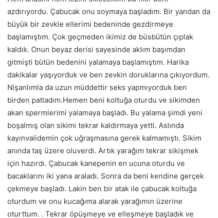
azdırıyordu. Çabucak onu soymaya başladım. Bir yandan da
büyük bir zevkle ellerimi bedeninde gezdirmeye
başlamıştım. Çok geçmeden ikimiz de büsbütün çıplak
kaldık. Onun beyaz derisi sayesinde aklım başımdan
gitmişti bütün bedenini yalamaya başlamıştım. Harika
dakikalar yaşıyorduk ve ben zevkin doruklarına çıkıyordum.
Nişanlımla da uzun müddettir seks yapmıyorduk ben
birden patladım.Hemen beni koltuğa oturdu ve sikimden
akan spermlerimi yalamaya başladı. Bu yalama şimdi yeni
boşalmış olan sikimi tekrar kaldırmaya yetti. Aslında
kayınvalidemin çok uğraşmasına gerek kalmamıştı. Sikim
anında taş üzere oluverdi. Artık yarağım tekrar sikişmek
için hazırdı. Çabucak kanepenin en ucuna oturdu ve
bacaklarını iki yana araladı. Sonra da beni kendine gerçek
çekmeye başladı. Lakin ben bir atak ile çabucak koltuğa
oturdum ve onu kucağıma alarak yarağımın üzerine
oturttum. . Tekrar öpüşmeye ve elleşmeye başladık ve