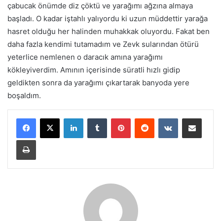
çabucak önümde diz çöktü ve yarağımı ağzına almaya
başladı. O kadar iştahlı yalıyordu ki uzun müddettir yarağa
hasret olduğu her halinden muhakkak oluyordu. Fakat ben
daha fazla kendimi tutamadım ve Zevk sularından ötürü
yeterlice nemlenen o daracık amına yarağımı
kökleyiverdim. Amının içerisinde süratli hızlı gidip
geldikten sonra da yarağımı çıkartarak banyoda yere
boşaldım.
LinkedIn
Tumblr
Pinterest
Reddit
VKontakte
E-Posta ile paylaş
Yazdır