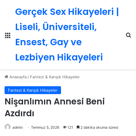
Gerçek Sex Hikayeleri |
Liseli, Üniversiteli,
Menü
Ar
Ensest, Gay ve
Lezbiyen Hikayeleri
Anasayfa
/
Fantezi & Karışık Hikayeler
Fantezi & Karışık Hikayeler
Nişanlımın Annesi Beni
Azdırdı
admin
Temmuz 5, 2026
121
2 dakika okuma süresi