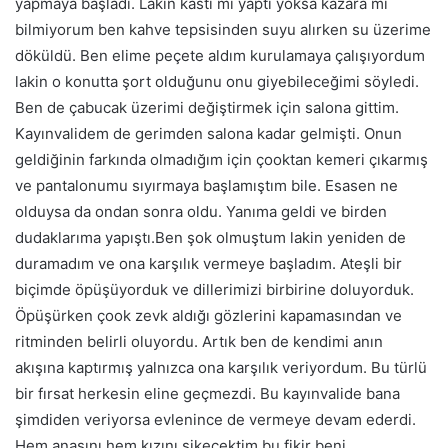
yapmaya başladı. Lakin kasti mi yaptı yoksa kazara mı
bilmiyorum ben kahve tepsisinden suyu alırken su üzerime
döküldü. Ben elime peçete aldım kurulamaya çalışıyordum
lakin o konutta şort olduğunu onu giyebileceğimi söyledi.
Ben de çabucak üzerimi değiştirmek için salona gittim.
Kayınvalidem de gerimden salona kadar gelmişti. Onun
geldiğinin farkında olmadığım için çooktan kemeri çıkarmış
ve pantalonumu sıyırmaya başlamıştım bile. Esasen ne
olduysa da ondan sonra oldu. Yanıma geldi ve birden
dudaklarıma yapıştı.Ben şok olmuştum lakin yeniden de
duramadım ve ona karşılık vermeye başladım. Ateşli bir
biçimde öpüşüyorduk ve dillerimizi birbirine doluyorduk.
Öpüşürken çook zevk aldığı gözlerini kapamasından ve
ritminden belirli oluyordu. Artık ben de kendimi anın
akışına kaptırmış yalnızca ona karşılık veriyordum. Bu türlü
bir fırsat herkesin eline geçmezdi. Bu kayınvalide bana
şimdiden veriyorsa evlenince de vermeye devam ederdi.
Hem anasını hem kızını sikecektim bu fikir beni