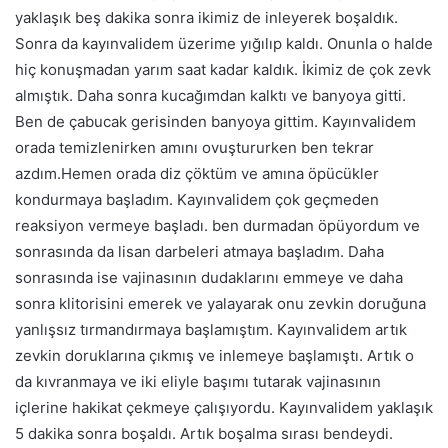
yaklaşık beş dakika sonra ikimiz de inleyerek boşaldık.
Sonra da kayınvalidem üzerime yığılıp kaldı. Onunla o halde
hiç konuşmadan yarım saat kadar kaldık. İkimiz de çok zevk
almıştık. Daha sonra kucağımdan kalktı ve banyoya gitti.
Ben de çabucak gerisinden banyoya gittim. Kayınvalidem
orada temizlenirken amını ovuştururken ben tekrar
azdım.Hemen orada diz çöktüm ve amına öpücükler
kondurmaya başladım. Kayınvalidem çok geçmeden
reaksiyon vermeye başladı. ben durmadan öpüyordum ve
sonrasında da lisan darbeleri atmaya başladım. Daha
sonrasında ise vajinasının dudaklarını emmeye ve daha
sonra klitorisini emerek ve yalayarak onu zevkin doruğuna
yanlışsız tırmandırmaya başlamıştım. Kayınvalidem artık
zevkin doruklarına çıkmış ve inlemeye başlamıştı. Artık o
da kıvranmaya ve iki eliyle başımı tutarak vajinasının
içlerine hakikat çekmeye çalışıyordu. Kayınvalidem yaklaşık
5 dakika sonra boşaldı. Artık boşalma sırası bendeydi.