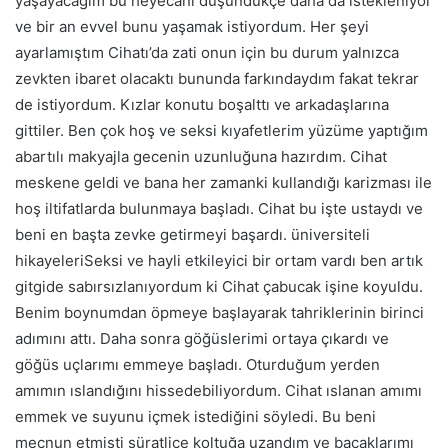
yaşayacağım bu heyecanı düşündükçe daha da istekleniyor
ve bir an evvel bunu yaşamak istiyordum. Her şeyi
ayarlamıştım Cihatı’da zati onun için bu durum yalnızca
zevkten ibaret olacaktı bununda farkındaydım fakat tekrar
de istiyordum. Kızlar konutu boşalttı ve arkadaşlarına
gittiler. Ben çok hoş ve seksi kıyafetlerim yüzüme yaptığım
abartılı makyajla gecenin uzunluğuna hazırdım. Cihat
meskene geldi ve bana her zamanki kullandığı karizması ile
hoş iltifatlarda bulunmaya başladı. Cihat bu işte ustaydı ve
beni en başta zevke getirmeyi başardı. üniversiteli
hikayeleriSeksi ve hayli etkileyici bir ortam vardı ben artık
gitgide sabırsızlanıyordum ki Cihat çabucak işine koyuldu.
Benim boynumdan öpmeye başlayarak tahriklerinin birinci
adımını attı. Daha sonra göğüslerimi ortaya çıkardı ve
göğüs uçlarımı emmeye başladı. Oturduğum yerden
amımın ıslandığını hissedebiliyordum. Cihat ıslanan amımı
emmek ve suyunu içmek istediğini söyledi. Bu beni
mecnun etmişti süratlice koltuğa uzandım ve bacaklarımı