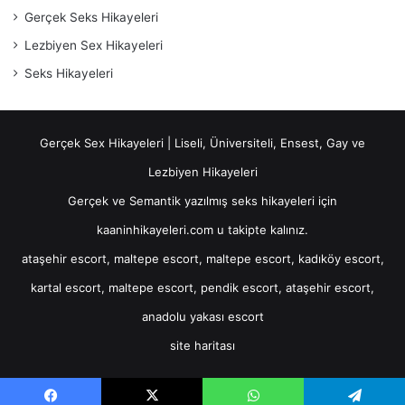
Gerçek Seks Hikayeleri
Lezbiyen Sex Hikayeleri
Seks Hikayeleri
Gerçek Sex Hikayeleri | Liseli, Üniversiteli, Ensest, Gay ve
Lezbiyen Hikayeleri
Gerçek ve Semantik yazılmış seks hikayeleri için
kaaninhikayeleri.com u takipte kalınız.
ataşehir escort
,
maltepe escort
,
maltepe escort
,
kadıköy escort
,
kartal escort
,
maltepe escort
,
pendik escort
,
ataşehir escort
,
anadolu yakası escort
site haritası