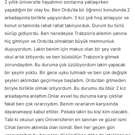
2 yıllık üniversite hayatımın sonlarına yaklaşırken
yaşadığım bir olay bu. Ben Ordu’da bir öğrenci konutunda 2
arkadaşımla birlikte yaşıyordum. 3 kız çok hoş anlaşıyor ve
konut ortamında rahat rahat takılıyorduk. Durum bu türlü
sürüp gidiyordu. Ben neredeyse Trabzon’a ailemin yanına
hiç gitmiyor ve Ordu’da olmaktan büyük memnunluk
duyuyordum. Lakin benim için makus olan bir şey vardı
okul artık bitiyordu ve ben büsbütün Trabzon’a gitmek
zorundaydım. Bu duruma çok üzülüyordum lakin yapacak
bir şeyim yoktu. Bir gece uyku tutmadı ve ben çok değişik
şeyleri aklımdan geçirmeye başladım. Ordu’dan gitmeden
biriyle birlikte olmak istiyordum. Bu durumu da öbür 2 kız
arkadaşıma anlattım.Onlar evvel bu duruma karşı çıktılar
fakat ben çok ısrarcıydım. Benim ısrarlarım karşısında
dayanamayıp kabul ettiler. Pekala lakin bu kişi kim olacaktı.
Tabi ki okulun yani Üniversitenin en tanınan ve güzel ismi
Cihat benim aklımda olan isimdi. Ben her geçen gün