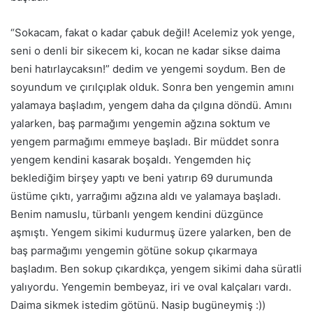
“Sokacam, fakat o kadar
çabuk
değil! Acelemiz yok yenge,
seni o denli bir sikecem
ki
, kocan ne kadar sikse daima
beni hatırlaycaksın!” dedim ve yengemi soydum. Ben de
soyundum ve çırılçıplak olduk. Sonra ben yengemin amını
yalamaya başladım, yengem daha da çılgına döndü. Amını
yalarken, baş parmağımı yengemin ağzına soktum ve
yengem parmağımı emmeye başladı. Bir müddet sonra
yengem kendini kasarak boşaldı. Yengemden hiç
beklediğim birşey yaptı ve beni yatırıp 69 durumunda
üstüme çıktı, yarrağımı ağzına aldı ve yalamaya başladı.
Benim namuslu, türbanlı yengem kendini düzgünce
aşmıştı. Yengem sikimi kudurmuş üzere yalarken, ben de
baş parmağımı yengemin götüne sokup çıkarmaya
başladım. Ben sokup çıkardıkça, yengem sikimi daha süratli
yalı
yordu.
Yengemin bembeyaz, iri ve oval kalçaları vardı.
Daima sikmek istedim götünü.
Nasip
bugüneymiş :))