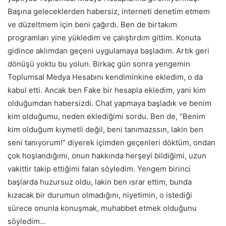
Başına geleceklerden habersiz, interneti denetim etmem
ve düzeltmem için beni çağırdı. Ben de birtakım
programları yine yükledim ve çalıştırdım gittim. Konuta
gidince aklımdan geçeni uygulamaya başladım. Artık geri
dönüşü yoktu bu yolun. Birkaç gün sonra yengemin
Toplumsal Medya Hesabını kendiminkine ekledim, o da
kabul etti. Ancak ben Fake bir hesapla ekledim, yani
kim
olduğumdan habersizdi. Chat yapmaya başladık ve benim
kim
olduğumu, neden eklediğimi sordu. Ben de, “Benim
kim
olduğum kıymetli değil, beni tanımazssın, lakin ben
seni tanıyorum!” diyerek içimden geçenleri döktüm, ondan
çok hoşlandığımı, onun hakkında herşeyi bildiğimi, uzun
vakittir takip ettiğimi falan söyledim. Yengem birinci
başlarda huzursuz oldu, lakin ben ısrar ettim, bunda
kızacak bir durumun olmadığını, niyetimin, o istediği
sürece onunla konuşmak, muhabbet etmek olduğunu
söyledim.
..