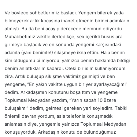
Ve böylece sohbetlerimiz başladı. Yengem bilerek yada
bilmeyerek artık kocasına ihanet etmenin birinci adımlarını
atmıştı. Bu da beni acayıp derecede memnun ediyordu.
Muhabbetimiz vakitle ilerledikçe, sex içerikli hususlara
girmeye başladık ve en sonunda yengemi karşısındaki
adamla (yani benimle!) sikişmeye ikna ettim. Hala benim
kim
olduğumu bilmiyordu, yalnızca benim hakkımda bildiği
benim anlattıklarım kadardı. Öteki bir isim kullanıyordum
zira.
Art
ık buluşup sikişme vaktimiz gelmişti ve ben
yengeme, “En yakın vakitte uygun bir yer ayarlayacağım!”
dedim. Arkadaşımın konutunu boşalttım ve yengeme
Toplumsal Medyadan yazdım, “Yarın sabah 10 üzere
buluşalım!” dedim, gelmesi gereken yeri söyledim. Tabiki
önlemli davranıyordum, asla telefonla konuşmadık
anlamasın diye, yengemle yalnızca Toplumsal Medyadan
konuşuyorduk. Arkadaşın konutu de bulunduğumuz