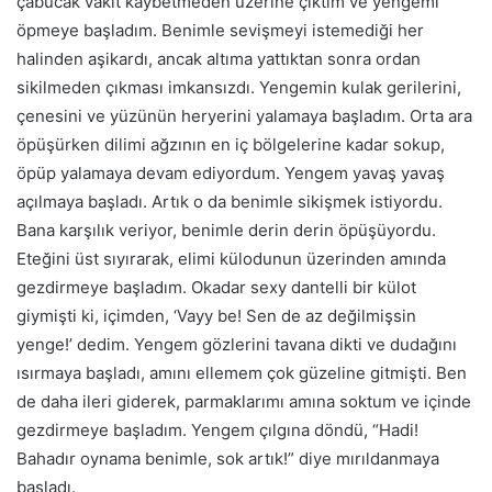
çabucak vakit kaybetmeden üzerine çıktım ve yengemi
öpmeye başladım. Benimle sevişmeyi istemediği her
halinden aşikardı, ancak altıma yattıktan sonra ordan
sikilmeden çıkması imkansızdı. Yengemin kulak gerilerini,
çenesini ve yüzünün heryerini yalamaya başladım. Orta ara
öpüşürken dilimi ağzının en iç bölgelerine kadar sokup,
öpüp yalamaya devam ediyordum. Yengem yavaş yavaş
açılmaya başladı. Artık o da benimle sikişmek istiyordu.
Bana karşılık veriyor, benimle derin derin öpüşüyordu.
Eteğini üst sıyırarak, elimi külodunun üzerinden
am
ında
gezdirmeye başladım. Okadar sexy dantelli bir külot
giymişti
ki
, içimden, ‘Vayy be! Sen de az değilmişsin
yenge!’ dedim. Yengem gözlerini tavana dikti ve dudağını
ısırmaya başladı, amını ellemem çok güzeline gitmişti. Ben
de daha ileri giderek, parmaklarımı
am
ına soktum ve içinde
gezdirmeye başladım. Yengem çılgına döndü, “Hadi!
Bahadır oynama benimle, sok artık!” diye mırıldanmaya
başladı.