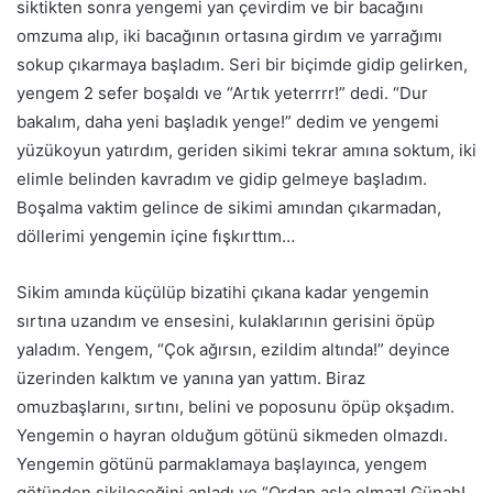
siktikten sonra yengemi yan çevirdim ve bir bacağını
omzuma alıp, iki bacağının ortasına girdım ve yarrağımı
sokup çıkarmaya başladım. Seri bir biçimde gidip gelirken,
yengem 2 sefer boşaldı ve “Artık yeterrrr!” dedi. “Dur
bakalım, daha yeni başladık yenge!” dedim ve yengemi
yüzükoyun yatırdım, geriden sikimi tekrar
am
ına soktum, iki
elimle belinden kavradım ve gidip gelmeye başladım.
Boş
alma
vaktim gelince de sikimi amından çıkarmadan,
döllerimi yengemin içine fışkırttım…
Sikim
am
ında küçülüp bizatihi çıkana kadar yengemin
sırtına uzandım ve ensesini, kulaklarının gerisini öpüp
yaladım. Yengem, “Çok ağırsın, ezildim altında!” deyince
üzerinden kalktım ve yanına yan yattım. Biraz
omuzbaşlarını, sırtını, belini ve poposunu öpüp okşadım.
Yengemin o hayran olduğum götünü sikmeden olmazdı.
Yengemin götünü parmaklamaya başlayınca, yengem
götünden sikileceğini anladı ve “Ordan asla
olmaz!
Günah!