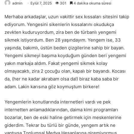
admin
Eylül 7, 2025
301
4 dakika okuma süresi
Merhaba arkadaşlar, uzun vakittir sex kıssaları sitesini takip
ediyorum. Yengesini sikenlerin kıssalarını okudukça
zevkten kuduruyordum, zira ben de türbanlı yengemi
sikmek istiyordum. Ben 28 yaşındayım. Yengem ise, 33
yaşında, bakımlı, üstün beden çizgilerine sahip bir bayan.
Yengemi sikmeyi başıma koyduğum günden beri yengemi
yakın markaja aldım. Fakat yengemi sikmek kolay
olmayacaktı, zira 2 çocuğu olan, kapalı bir bayandı. Kocası
da, (her ne kadar akrabam olsa da!) biraz kaba saba bir
adam. Lakin karısına göz koymuştum birkere!
Yengemlerin konutlarında internetleri vardı ve pek
internetten anlamadıklarından, daima kimi programları
bozarlar, ben de eski haline getirmek için meskenlerine
giderdim. Tekrar bu türlü bir günde, yengem artık ne
yaptıysa Toplumsal Medya Hesaplarına giremiyormuş.