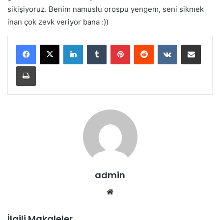
sikişiyoruz. Benim namuslu orospu yengem, seni sikmek
inan çok zevk veriyor bana :))
LinkedIn
Tumblr
Pinterest
Reddit
VKontakte
E-Posta ile paylaş
Yazdır
admin
Web
sitesi
İlgili Makaleler