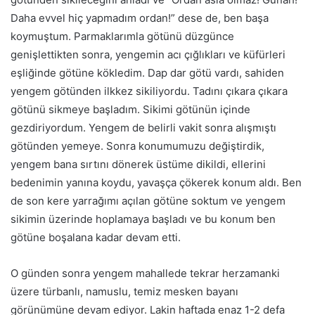
Daha evvel hiç yapmadım ordan!” dese de, ben başa
koymuştum. Parmaklarımla götünü düzgünce
genişlettikten sonra, yengemin
ac
ı çığlıkları ve küfürleri
eşliğinde götüne kökledim. Dap dar götü vardı, sahiden
yengem götünden ilkkez
sikiliyordu.
Tadını çıkara çıkara
götünü sikmeye başladım. Sikimi götünün içinde
gezdiriyordum. Yengem de belirli vakit sonra alışmıştı
götünden yemeye. Sonra konumumuzu değiştirdik,
yengem bana sırtını dönerek üstüme dikildi, ellerini
bedenimin yanına koydu, yavaşça çökerek konum aldı. Ben
de son kere yarrağımı açılan götüne soktum ve yengem
sikimin üzerinde hoplamaya başladı ve bu konum ben
götüne boşalana kadar devam etti.
O günden sonra yengem mahallede tekrar herzamanki
üzere türbanlı, namuslu, temiz mesken bayanı
görünümüne devam ediyor. Lakin haftada enaz 1-2 defa