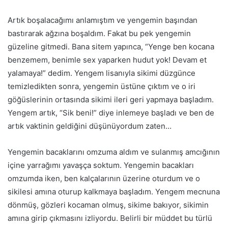
Artık boşalacağımı anlamıştım ve yengemin başından
bastırarak ağzına boşaldım. Fakat bu pek yengemin
güzeline gitmedi. Bana sitem yapınca, “Yenge
ben
kocana
benzemem, benimle sex yaparken hudut yok! Devam et
yalamaya!” dedim. Yengem lisanıyla sikimi düzgünce
temizledikten sonra, yengemin üstüne çıktım ve o iri
göğüslerinin ortasında sikimi ileri geri yapmaya başladım.
Yengem artık, “Sik beni!” diye inlemeye başladı ve ben
de
art
ık vaktinin geldiğini düşünüyordum zaten…
Yengemin bacaklarını omzuma aldım ve sulanmış amcığının
içine yarrağımı yavaşça soktum. Yengemin bacakları
omzumda iken, ben kalçalarının üzerine oturdum ve o
sikilesi
am
ına oturup kalkmaya başladım. Yengem mecnuna
dönmüş, gözleri kocaman olmuş, sikime bakıyor, sikimin
am
ına girip çıkmasını izliyordu. Belirli bir müddet bu türlü